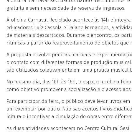
a oficina ‘Carnaval Reciclado: criando instrumentos’ e 
gratuita e sem necessidade de reserva de ingressos.
A oficina Carnaval Reciclado acontece às 14h e integr
educadores Luiz Cassola e Daiane Fernandes, a ativida
de materiais descartados. Durante o encontro, os part
rítmicas a partir do reaproveitamento de objetos que
A proposta envolve práticas manuais e experimentaçõe
o contato com diferentes formas de produção musical.
são utilizados coletivamente em uma prática musical
No mesmo dia, das 10h às 16h, o espaço recebe a Feira d
como objetivo promover a socialização e o acesso aos l
Para participar da feira, o público deve levar livros e
um exemplar por outro. Não são aceitos livros didático
leitura e incentivar a circulação de obras entre diferent
As duas atividades acontecem no Centro Cultural Sesi, l