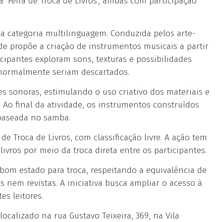
a ‘Feira de Troca de Livros’, ambas com participação
a a categoria multilinguagem. Conduzida pelos arte-
de propõe a criação de instrumentos musicais a partir
icipantes exploram sons, texturas e possibilidades
 normalmente seriam descartados.
s sonoras, estimulando o uso criativo dos materiais e
 Ao final da atividade, os instrumentos construídos
 baseada no samba.
e Troca de Livros, com classificação livre. A ação tem
ivros por meio da troca direta entre os participantes.
m bom estado para troca, respeitando a equivalência de
s nem revistas. A iniciativa busca ampliar o acesso à
es leitores.
ocalizado na rua Gustavo Teixeira, 369, na Vila