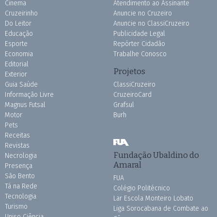
Cinema
Atendimento ao Assinante
Cruzeirinho
Anuncie no Cruzeiro
Do Leitor
Anuncie no ClassiCruzeiro
Educação
Publicidade Legal
Esporte
Repórter Cidadão
Economia
Trabalhe Conosco
Editorial
Projetos
Exterior
Guia Saúde
ClassiCruzeiro
Informação Livre
CruzeiroCard
Magnus Futsal
Grafsul
Motor
Burh
Pets
Receitas
Revistas
Fundação Ubaldino do
Necrologia
Amaral
Presença
São Bento
FUA
Tá na Rede
Colégio Politécnico
Tecnologia
Lar Escola Monteiro Lobato
Turismo
Liga Sorocabana de Combate ao
Uniso Ciência