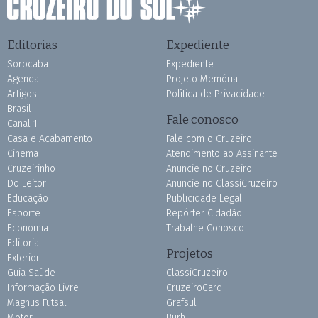
Editorias
Expediente
Sorocaba
Expediente
Agenda
Projeto Memória
Artigos
Política de Privacidade
Brasil
Fale conosco
Canal 1
Casa e Acabamento
Fale com o Cruzeiro
Cinema
Atendimento ao Assinante
Cruzeirinho
Anuncie no Cruzeiro
Do Leitor
Anuncie no ClassiCruzeiro
Educação
Publicidade Legal
Esporte
Repórter Cidadão
Economia
Trabalhe Conosco
Editorial
Projetos
Exterior
Guia Saúde
ClassiCruzeiro
Informação Livre
CruzeiroCard
Magnus Futsal
Grafsul
Motor
Burh