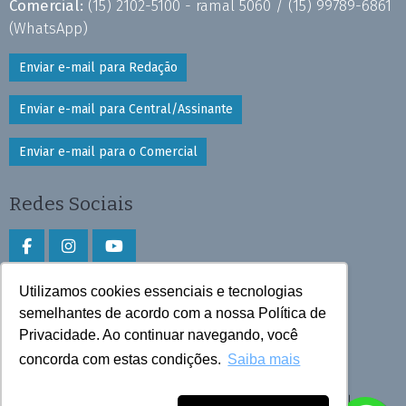
Comercial:
(15) 2102-5100 - ramal 5060 /
(15) 99789-6861
(WhatsApp)
Enviar e-mail para Redação
Enviar e-mail para Central/Assinante
Enviar e-mail para o Comercial
Redes Sociais
Utilizamos cookies essenciais e tecnologias
Faça download do aplicativo
semelhantes de acordo com a nossa Política de
Privacidade. Ao continuar navegando, você
Play Store e App Store
concorda com estas condições.
Saiba mais
Todos os direitos reservados © 2026 Cruzeiro do Sul