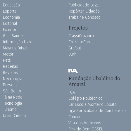
Educação
Publicidade Legal
Esporte
Repórter Cidadão
Economia
Trabalhe Conosco
Editorial
Projetos
Exterior
Guia Saúde
ClassiCruzeiro
Informação Livre
CruzeiroCard
Magnus Futsal
Grafsul
Motor
Burh
Pets
Receitas
Revistas
Fundação Ubaldino do
Necrologia
Amaral
Presença
São Bento
FUA
Tá na Rede
Colégio Politécnico
Tecnologia
Lar Escola Monteiro Lobato
Turismo
Liga Sorocabana de Combate ao
Uniso Ciência
Câncer
Vila dos Velhinhos
Pink do Bem OSSEL