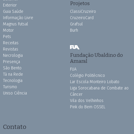
Projetos
Exterior
Guia Saúde
ClassiCruzeiro
Informação Livre
CruzeiroCard
Magnus Futsal
Grafsul
Motor
Burh
Pets
Receitas
Revistas
Fundação Ubaldino do
Necrologia
Amaral
Presença
São Bento
FUA
Tá na Rede
Colégio Politécnico
Tecnologia
Lar Escola Monteiro Lobato
Turismo
Liga Sorocabana de Combate ao
Uniso Ciência
Câncer
Vila dos Velhinhos
Pink do Bem OSSEL
Contato