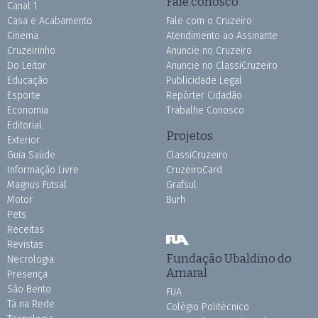
Fale conosco
Canal 1
Casa e Acabamento
Fale com o Cruzeiro
Cinema
Atendimento ao Assinante
Cruzeirinho
Anuncie no Cruzeiro
Do Leitor
Anuncie no ClassiCruzeiro
Educação
Publicidade Legal
Esporte
Repórter Cidadão
Economia
Trabalhe Conosco
Editorial
Projetos
Exterior
Guia Saúde
ClassiCruzeiro
Informação Livre
CruzeiroCard
Magnus Futsal
Grafsul
Motor
Burh
Pets
Receitas
Revistas
Fundação Ubaldino do
Necrologia
Amaral
Presença
São Bento
FUA
Tá na Rede
Colégio Politécnico