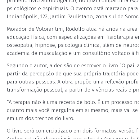
primeiro livro autobiográfico, no qual compartilha exp
psicológicos e espirituais. O evento está marcado para
Indianópolis, 122, Jardim Paulistano, zona sul de Soroc
Morador de Votorantim, Rodolfo atua há anos na área 
educação física, com especializações em fisioterapia 
osteopatia, hipnose, psicologia clínica, além de neu
academia de musculação e um consultório voltado à fisi
Segundo o autor, a decisão de escrever o livro “O pai
partir da percepção de que sua própria trajetória pode
para outras pessoas. A obra propõe uma reflexão pro
transformação pessoal, a partir de vivências reais e p
“A terapia não é uma receita de bolo. É um processo n
quanto mais você mergulha em si mesmo, mais vai se 
em um dos trechos do livro.
O livro será comercializado em dois formatos: versão fís
Ambos estarão disponíveis nos sites da Amazon e do 