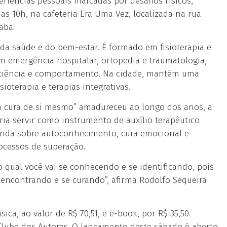
eriências pessoais marcadas por desafios físicos,
 as 10h, na cafeteria Era Uma Vez, localizada na rua
aba.
da saúde e do bem-estar. É formado em fisioterapia e
em emergência hospitalar, ortopedia e traumatologia,
rociência e comportamento. Na cidade, mantém uma
oterapia e terapias integrativas.
, a cura de si mesmo” amadureceu ao longo dos anos, a
ria servir como instrumento de auxílio terapêutico
funda sobre autoconhecimento, cura emocional e
rocessos de superação.
o qual você vai se conhecendo e se identificando, pois
encontrando e se curando”, afirma Rodolfo Sequeira
ica, ao valor de R$ 70,51, e e-book, por R$ 35,50.
Clube dos Autores. O lançamento deste sábado é aberto