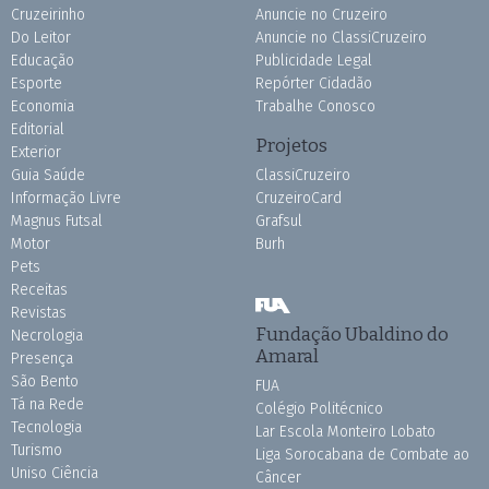
Cruzeirinho
Anuncie no Cruzeiro
Do Leitor
Anuncie no ClassiCruzeiro
Educação
Publicidade Legal
Esporte
Repórter Cidadão
Economia
Trabalhe Conosco
Editorial
Projetos
Exterior
Guia Saúde
ClassiCruzeiro
Informação Livre
CruzeiroCard
Magnus Futsal
Grafsul
Motor
Burh
Pets
Receitas
Revistas
Fundação Ubaldino do
Necrologia
Amaral
Presença
São Bento
FUA
Tá na Rede
Colégio Politécnico
Tecnologia
Lar Escola Monteiro Lobato
Turismo
Liga Sorocabana de Combate ao
Uniso Ciência
Câncer