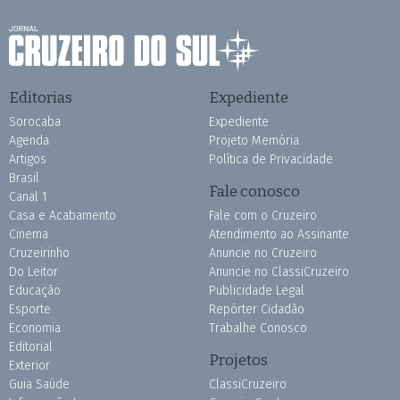
Editorias
Expediente
Sorocaba
Expediente
Agenda
Projeto Memória
Artigos
Política de Privacidade
Brasil
Fale conosco
Canal 1
Casa e Acabamento
Fale com o Cruzeiro
Cinema
Atendimento ao Assinante
Cruzeirinho
Anuncie no Cruzeiro
Do Leitor
Anuncie no ClassiCruzeiro
Educação
Publicidade Legal
Esporte
Repórter Cidadão
Economia
Trabalhe Conosco
Editorial
Projetos
Exterior
Guia Saúde
ClassiCruzeiro