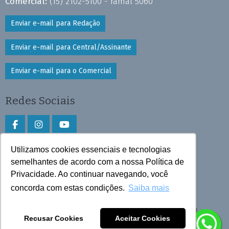
Comercial:
(15) 2102-5100 - ramal 5060
Enviar e-mail para Redação
Enviar e-mail para Central/Assinante
Enviar e-mail para o Comercial
Redes Sociais
Utilizamos cookies essenciais e tecnologias
Faça download do aplicativo
semelhantes de acordo com a nossa Política de
Privacidade. Ao continuar navegando, você
Play Store e App Store
concorda com estas condições.
Saiba mais
Todos os direitos reservados © 2025 Cruzeiro do Sul
Recusar Cookies
Aceitar Cookies