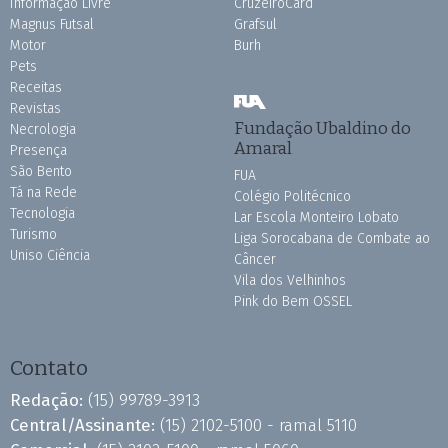
Informação Livre
CruzeiroCard
Magnus Futsal
Grafsul
Motor
Burh
Pets
Receitas
Revistas
Fundação Ubaldino do
Necrologia
Amaral
Presença
São Bento
FUA
Tá na Rede
Colégio Politécnico
Tecnologia
Lar Escola Monteiro Lobato
Turismo
Liga Sorocabana de Combate ao
Uniso Ciência
Câncer
Vila dos Velhinhos
Pink do Bem OSSEL
Contato
Redação:
(15) 99789-3913
Central/Assinante:
(15) 2102-5100 - ramal 5110