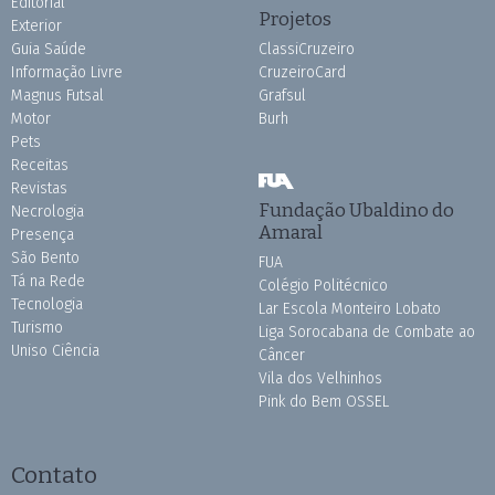
Editorial
Projetos
Exterior
Guia Saúde
ClassiCruzeiro
Informação Livre
CruzeiroCard
Magnus Futsal
Grafsul
Motor
Burh
Pets
Receitas
Revistas
Fundação Ubaldino do
Necrologia
Amaral
Presença
São Bento
FUA
Tá na Rede
Colégio Politécnico
Tecnologia
Lar Escola Monteiro Lobato
Turismo
Liga Sorocabana de Combate ao
Uniso Ciência
Câncer
Vila dos Velhinhos
Pink do Bem OSSEL
Contato