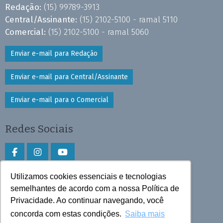
Redação:
(15) 99789-3913
Central/Assinante:
(15) 2102-5100 - ramal 5110
Comercial:
(15) 2102-5100 - ramal 5060
Enviar e-mail para Redação
Enviar e-mail para Central/Assinante
Enviar e-mail para o Comercial
Redes Sociais
Utilizamos cookies essenciais e tecnologias
Faça download do aplicativo
semelhantes de acordo com a nossa Política de
Privacidade. Ao continuar navegando, você
Play Store e App Store
concorda com estas condições.
Saiba mais