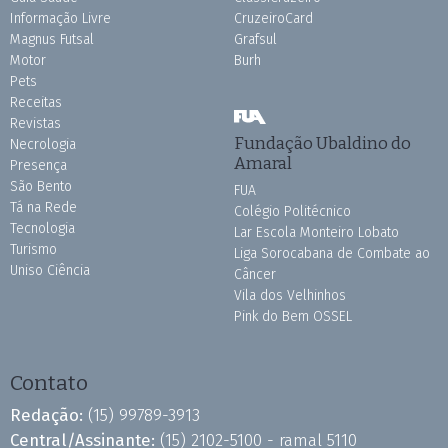
Informação Livre
CruzeiroCard
Magnus Futsal
Grafsul
Motor
Burh
Pets
Receitas
Revistas
Fundação Ubaldino do
Necrologia
Amaral
Presença
São Bento
FUA
Tá na Rede
Colégio Politécnico
Tecnologia
Lar Escola Monteiro Lobato
Turismo
Liga Sorocabana de Combate ao
Uniso Ciência
Câncer
Vila dos Velhinhos
Pink do Bem OSSEL
Contato
Redação:
(15) 99789-3913
Central/Assinante:
(15) 2102-5100 - ramal 5110