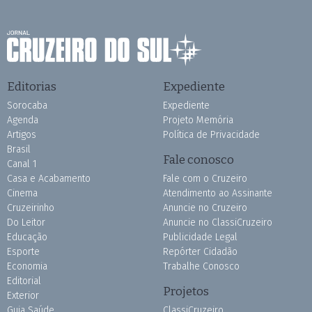
Editorias
Expediente
Sorocaba
Expediente
Agenda
Projeto Memória
Artigos
Política de Privacidade
Brasil
Fale conosco
Canal 1
Casa e Acabamento
Fale com o Cruzeiro
Cinema
Atendimento ao Assinante
Cruzeirinho
Anuncie no Cruzeiro
Do Leitor
Anuncie no ClassiCruzeiro
Educação
Publicidade Legal
Esporte
Repórter Cidadão
Economia
Trabalhe Conosco
Editorial
Projetos
Exterior
Guia Saúde
ClassiCruzeiro