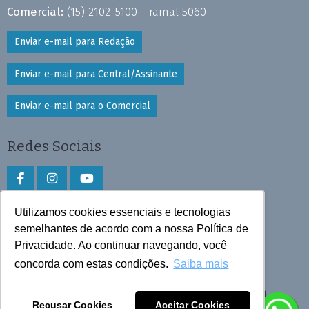
Comercial:
(15) 2102-5100 - ramal 5060
Enviar e-mail para Redação
Enviar e-mail para Central/Assinante
Enviar e-mail para o Comercial
Redes Sociais
Utilizamos cookies essenciais e tecnologias
Faça download do aplicativo
semelhantes de acordo com a nossa Política de
Privacidade. Ao continuar navegando, você
Play Store e App Store
concorda com estas condições.
Saiba mais
Todos os direitos reservados © 2025 Cruzeiro do Sul
Recusar Cookies
Aceitar Cookies