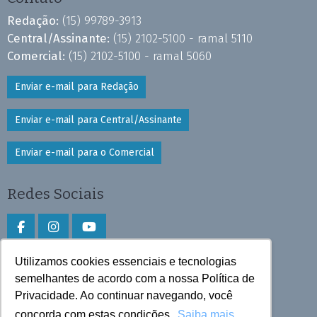
Redação:
(15) 99789-3913
Central/Assinante:
(15) 2102-5100 - ramal 5110
Comercial:
(15) 2102-5100 - ramal 5060
Enviar e-mail para Redação
Enviar e-mail para Central/Assinante
Enviar e-mail para o Comercial
Redes Sociais
Utilizamos cookies essenciais e tecnologias
Faça download do aplicativo
semelhantes de acordo com a nossa Política de
Privacidade. Ao continuar navegando, você
Play Store e App Store
concorda com estas condições.
Saiba mais