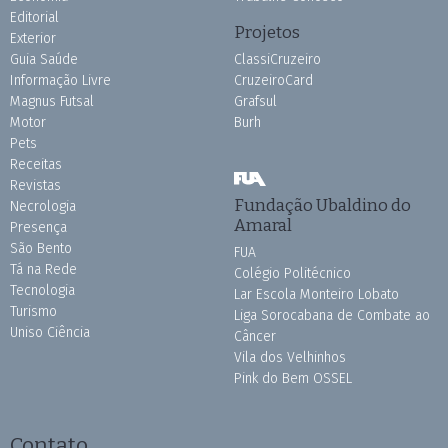
Editorial
Projetos
Exterior
Guia Saúde
ClassiCruzeiro
Informação Livre
CruzeiroCard
Magnus Futsal
Grafsul
Motor
Burh
Pets
Receitas
Revistas
Fundação Ubaldino do
Necrologia
Amaral
Presença
São Bento
FUA
Tá na Rede
Colégio Politécnico
Tecnologia
Lar Escola Monteiro Lobato
Turismo
Liga Sorocabana de Combate ao
Uniso Ciência
Câncer
Vila dos Velhinhos
Pink do Bem OSSEL
Contato