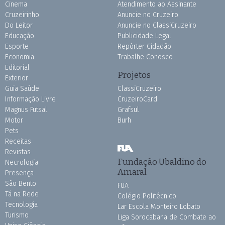
Cinema
Atendimento ao Assinante
Cruzeirinho
Anuncie no Cruzeiro
Do Leitor
Anuncie no ClassiCruzeiro
Educação
Publicidade Legal
Esporte
Repórter Cidadão
Economia
Trabalhe Conosco
Editorial
Projetos
Exterior
Guia Saúde
ClassiCruzeiro
Informação Livre
CruzeiroCard
Magnus Futsal
Grafsul
Motor
Burh
Pets
Receitas
Revistas
Fundação Ubaldino do
Necrologia
Amaral
Presença
São Bento
FUA
Tá na Rede
Colégio Politécnico
Tecnologia
Lar Escola Monteiro Lobato
Turismo
Liga Sorocabana de Combate ao