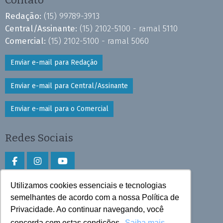
Contato
Redação:
(15) 99789-3913
Central/Assinante:
(15) 2102-5100 - ramal 5110
Comercial:
(15) 2102-5100 - ramal 5060
Enviar e-mail para Redação
Enviar e-mail para Central/Assinante
Enviar e-mail para o Comercial
Redes Sociais
Utilizamos cookies essenciais e tecnologias
Faça download do aplicativo
semelhantes de acordo com a nossa Política de
Privacidade. Ao continuar navegando, você
Play Store e App Store
concorda com estas condições.
Saiba mais