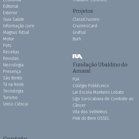
Editorial
Projetos
Exterior
Guia Saúde
ClassiCruzeiro
Informação Livre
CruzeiroCard
Magnus Futsal
Grafsul
Motor
Burh
Pets
Receitas
Revistas
Fundação Ubaldino do
Necrologia
Amaral
Presença
São Bento
FUA
Tá na Rede
Colégio Politécnico
Tecnologia
Lar Escola Monteiro Lobato
Turismo
Liga Sorocabana de Combate ao
Uniso Ciência
Câncer
Vila dos Velhinhos
Pink do Bem OSSEL