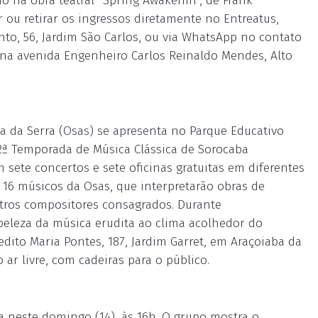
do na obra teatral “Spring Awakenin”, de Frank
 ou retirar os ingressos diretamente no Entreatus,
nto, 56, Jardim São Carlos, ou via WhatsApp no contato
ca na avenida Engenheiro Carlos Reinaldo Mendes, Alto
a da Serra (Osas) se apresenta no Parque Educativo
12ª Temporada de Música Clássica de Sorocaba
sete concertos e sete oficinas gratuitas em diferentes
 16 músicos da Osas, que interpretarão obras de
utros compositores consagrados. Durante
eleza da música erudita ao clima acolhedor do
dito Maria Pontes, 187, Jardim Garret, em Araçoiaba da
 ar livre, com cadeiras para o público.
a neste domingo (14), às 16h. O grupo mostra o