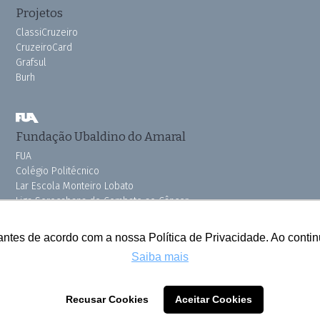
Projetos
ClassiCruzeiro
CruzeiroCard
Grafsul
Burh
Fundação Ubaldino do Amaral
FUA
Colégio Politécnico
Lar Escola Monteiro Lobato
Liga Sorocabana de Combate ao Câncer
Vila dos Velhinhos
Pink do Bem OSSEL
antes de acordo com a nossa Política de Privacidade. Ao cont
Saiba mais
Todos os direitos reservados © 2025 Cruzeiro do Sul
Recusar Cookies
Aceitar Cookies