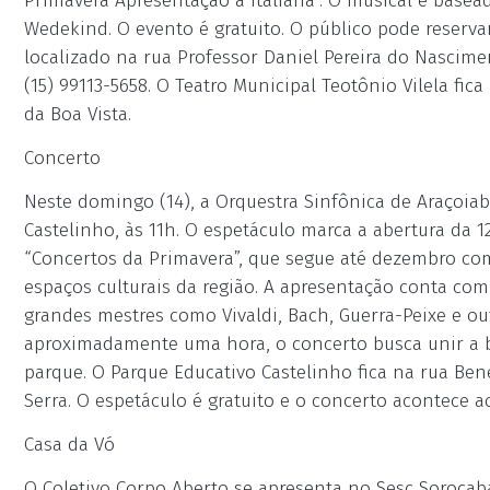
Primavera Apresentação à Italiana”. O musical é basea
Wedekind. O evento é gratuito. O público pode reservar
localizado na rua Professor Daniel Pereira do Nascime
(15) 99113-5658. O Teatro Municipal Teotônio Vilela fi
da Boa Vista.
Concerto
Neste domingo (14), a Orquestra Sinfônica de Araçoiab
Castelinho, às 11h. O espetáculo marca a abertura da 
“Concertos da Primavera”, que segue até dezembro com 
espaços culturais da região. A apresentação conta com
grandes mestres como Vivaldi, Bach, Guerra-Peixe e o
aproximadamente uma hora, o concerto busca unir a b
parque. O Parque Educativo Castelinho fica na rua Bene
Serra. O espetáculo é gratuito e o concerto acontece ao
Casa da Vó
O Coletivo Corpo Aberto se apresenta no Sesc Sorocab