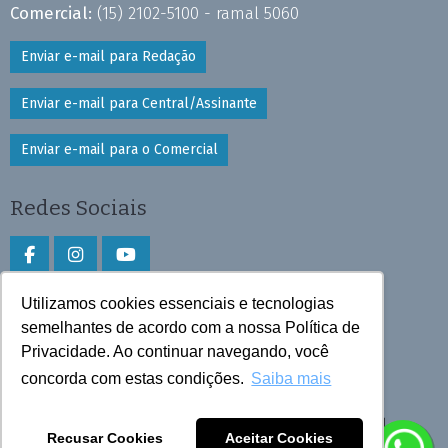
Comercial:
(15) 2102-5100 - ramal 5060
Enviar e-mail para Redação
Enviar e-mail para Central/Assinante
Enviar e-mail para o Comercial
Redes Sociais
Utilizamos cookies essenciais e tecnologias
Faça download do aplicativo
semelhantes de acordo com a nossa Política de
Privacidade. Ao continuar navegando, você
Play Store e App Store
concorda com estas condições.
Saiba mais
Todos os direitos reservados © 2025 Cruzeiro do Sul
Recusar Cookies
Aceitar Cookies