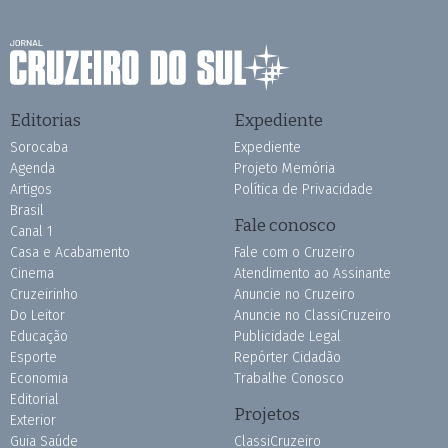
Editorias
Expediente
Sorocaba
Expediente
Agenda
Projeto Memória
Artigos
Política de Privacidade
Brasil
Fale conosco
Canal 1
Casa e Acabamento
Fale com o Cruzeiro
Cinema
Atendimento ao Assinante
Cruzeirinho
Anuncie no Cruzeiro
Do Leitor
Anuncie no ClassiCruzeiro
Educação
Publicidade Legal
Esporte
Repórter Cidadão
Economia
Trabalhe Conosco
Editorial
Projetos
Exterior
Guia Saúde
ClassiCruzeiro