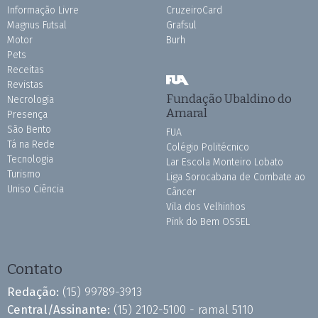
Informação Livre
CruzeiroCard
Magnus Futsal
Grafsul
Motor
Burh
Pets
Receitas
Revistas
Fundação Ubaldino do
Necrologia
Amaral
Presença
São Bento
FUA
Tá na Rede
Colégio Politécnico
Tecnologia
Lar Escola Monteiro Lobato
Turismo
Liga Sorocabana de Combate ao
Uniso Ciência
Câncer
Vila dos Velhinhos
Pink do Bem OSSEL
Contato
Redação:
(15) 99789-3913
Central/Assinante:
(15) 2102-5100 - ramal 5110