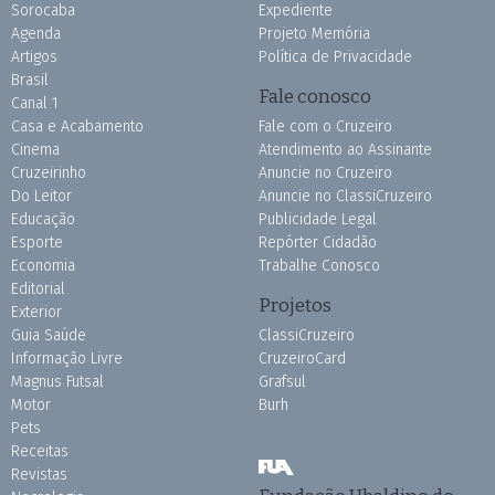
Sorocaba
Expediente
Agenda
Projeto Memória
Artigos
Política de Privacidade
Brasil
Fale conosco
Canal 1
Casa e Acabamento
Fale com o Cruzeiro
Cinema
Atendimento ao Assinante
Cruzeirinho
Anuncie no Cruzeiro
Do Leitor
Anuncie no ClassiCruzeiro
Educação
Publicidade Legal
Esporte
Repórter Cidadão
Economia
Trabalhe Conosco
Editorial
Projetos
Exterior
Guia Saúde
ClassiCruzeiro
Informação Livre
CruzeiroCard
Magnus Futsal
Grafsul
Motor
Burh
Pets
Receitas
Revistas