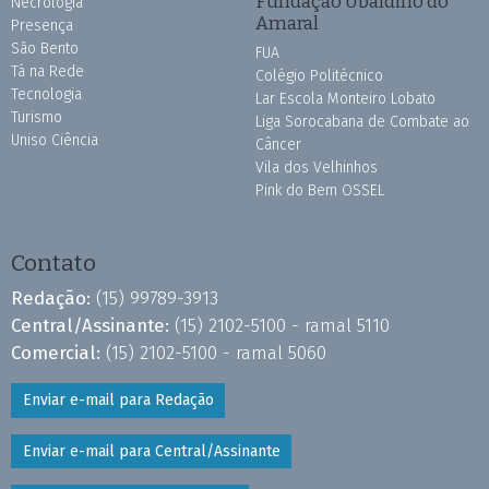
Fundação Ubaldino do
Necrologia
Amaral
Presença
São Bento
FUA
Tá na Rede
Colégio Politécnico
Tecnologia
Lar Escola Monteiro Lobato
Turismo
Liga Sorocabana de Combate ao
Uniso Ciência
Câncer
Vila dos Velhinhos
Pink do Bem OSSEL
Contato
Redação:
(15) 99789-3913
Central/Assinante:
(15) 2102-5100 - ramal 5110
Comercial:
(15) 2102-5100 - ramal 5060
Enviar e-mail para Redação
Enviar e-mail para Central/Assinante