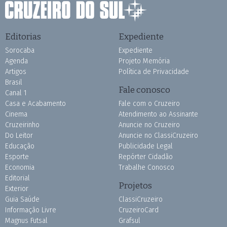
Editorias
Expediente
Sorocaba
Expediente
Agenda
Projeto Memória
Artigos
Política de Privacidade
Brasil
Fale conosco
Canal 1
Casa e Acabamento
Fale com o Cruzeiro
Cinema
Atendimento ao Assinante
Cruzeirinho
Anuncie no Cruzeiro
Do Leitor
Anuncie no ClassiCruzeiro
Educação
Publicidade Legal
Esporte
Repórter Cidadão
Economia
Trabalhe Conosco
Editorial
Projetos
Exterior
Guia Saúde
ClassiCruzeiro
Informação Livre
CruzeiroCard
Magnus Futsal
Grafsul