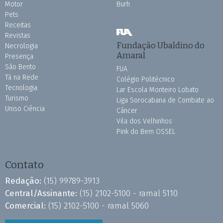
Motor
Burh
Pets
Receitas
Revistas
Fundação Ubaldino do
Necrologia
Amaral
Presença
São Bento
FUA
Tá na Rede
Colégio Politécnico
Tecnologia
Lar Escola Monteiro Lobato
Turismo
Liga Sorocabana de Combate ao
Uniso Ciência
Câncer
Vila dos Velhinhos
Pink do Bem OSSEL
Contato
Redação:
(15) 99789-3913
Central/Assinante:
(15) 2102-5100 - ramal 5110
Comercial:
(15) 2102-5100 - ramal 5060