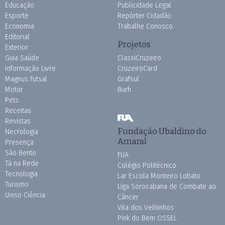
Educação
Publicidade Legal
Esporte
Repórter Cidadão
Economia
Trabalhe Conosco
Editorial
Projetos
Exterior
Guia Saúde
ClassiCruzeiro
Informação Livre
CruzeiroCard
Magnus Futsal
Grafsul
Motor
Burh
Pets
Receitas
Revistas
Fundação Ubaldino do
Necrologia
Amaral
Presença
São Bento
FUA
Tá na Rede
Colégio Politécnico
Tecnologia
Lar Escola Monteiro Lobato
Turismo
Liga Sorocabana de Combate ao
Uniso Ciência
Câncer
Vila dos Velhinhos
Pink do Bem OSSEL