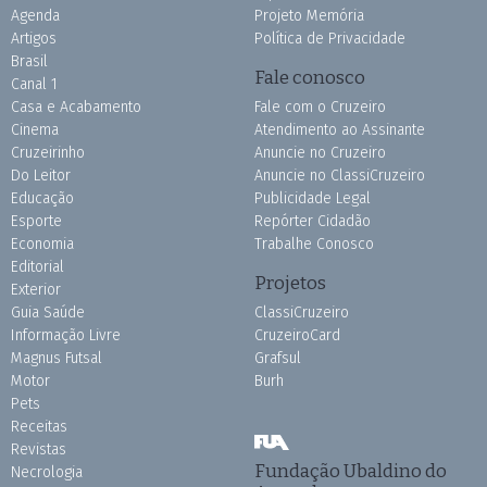
Agenda
Projeto Memória
Artigos
Política de Privacidade
Brasil
Fale conosco
Canal 1
Casa e Acabamento
Fale com o Cruzeiro
Cinema
Atendimento ao Assinante
Cruzeirinho
Anuncie no Cruzeiro
Do Leitor
Anuncie no ClassiCruzeiro
Educação
Publicidade Legal
Esporte
Repórter Cidadão
Economia
Trabalhe Conosco
Editorial
Projetos
Exterior
Guia Saúde
ClassiCruzeiro
Informação Livre
CruzeiroCard
Magnus Futsal
Grafsul
Motor
Burh
Pets
Receitas
Revistas
Fundação Ubaldino do
Necrologia