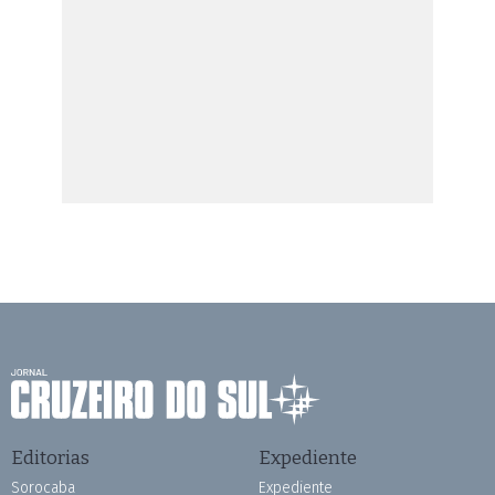
Editorias
Expediente
Sorocaba
Expediente