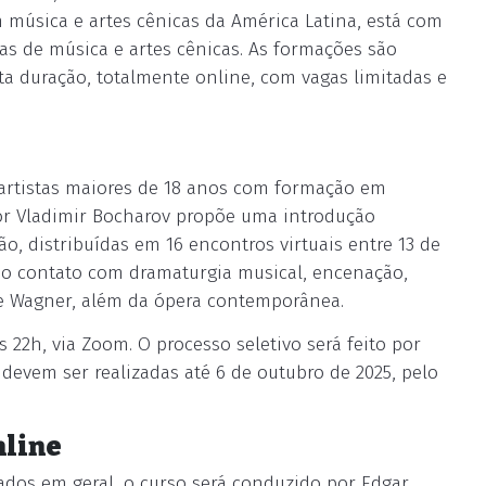
música e artes cênicas da América Latina, está com
eas de música e artes cênicas. As formações são
a duração, totalmente online, com vagas limitadas e
a artistas maiores de 18 anos com formação em
por Vladimir Bocharov propõe uma introdução
o, distribuídas em 16 encontros virtuais entre 13 de
rão contato com dramaturgia musical, encenação,
 e Wagner, além da ópera contemporânea.
 22h, via Zoom. O processo seletivo será feito por
s devem ser realizadas até 6 de outubro de 2025, pelo
nline
ados em geral, o curso será conduzido por Edgar