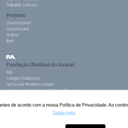
Trabalhe Conosco
Projetos
ClassiCruzeiro
CruzeiroCard
Grafsul
Burh
Fundação Ubaldino do Amaral
FUA
Colégio Politécnico
Lar Escola Monteiro Lobato
Liga Sorocabana de Combate ao Câncer
Vila dos Velhinhos
Pink do Bem OSSEL
antes de acordo com a nossa Política de Privacidade. Ao cont
Saiba mais
Todos os direitos reservados © 2025 Cruzeiro do Sul