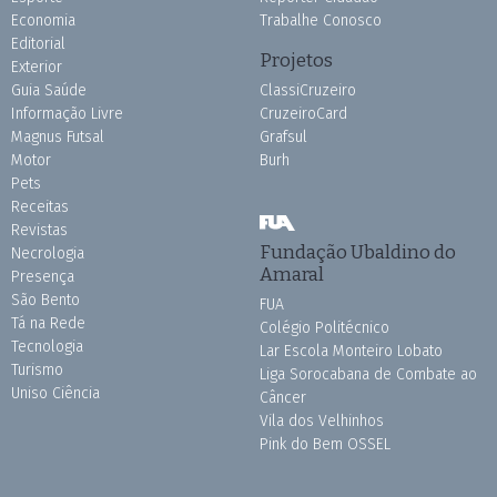
Economia
Trabalhe Conosco
Editorial
Projetos
Exterior
Guia Saúde
ClassiCruzeiro
Informação Livre
CruzeiroCard
Magnus Futsal
Grafsul
Motor
Burh
Pets
Receitas
Revistas
Fundação Ubaldino do
Necrologia
Amaral
Presença
São Bento
FUA
Tá na Rede
Colégio Politécnico
Tecnologia
Lar Escola Monteiro Lobato
Turismo
Liga Sorocabana de Combate ao
Uniso Ciência
Câncer
Vila dos Velhinhos
Pink do Bem OSSEL