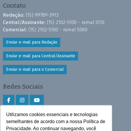
Contato
Redação:
(15) 99789-3913
Central/Assinante:
(15) 2102-5100 - ramal 5110
Comercial:
(15) 2102-5100 - ramal 5060
Enviar e-mail para Redação
Enviar e-mail para Central/Assinante
Enviar e-mail para o Comercial
Redes Sociais
Utilizamos cookies essenciais e tecnologias
Faça download do aplicativo
semelhantes de acordo com a nossa Política de
Privacidade. Ao continuar navegando, você
Play Store e App Store