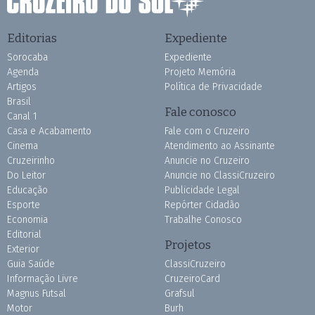
Editorias
Expediente
Sorocaba
Expediente
Agenda
Projeto Memória
Artigos
Política de Privacidade
Brasil
Fale conosco
Canal 1
Casa e Acabamento
Fale com o Cruzeiro
Cinema
Atendimento ao Assinante
Cruzeirinho
Anuncie no Cruzeiro
Do Leitor
Anuncie no ClassiCruzeiro
Educação
Publicidade Legal
Esporte
Repórter Cidadão
Economia
Trabalhe Conosco
Editorial
Projetos
Exterior
Guia Saúde
ClassiCruzeiro
Informação Livre
CruzeiroCard
Magnus Futsal
Grafsul
Motor
Burh