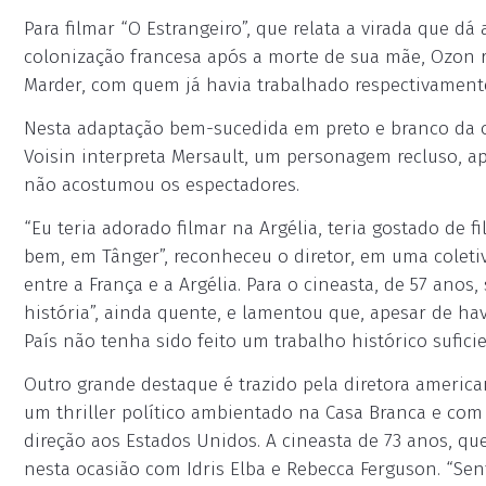
Para filmar “O Estrangeiro”, que relata a virada que d
colonização francesa após a morte de sua mãe, Ozon 
Marder, com quem já havia trabalhado respectivamente 
Nesta adaptação bem-sucedida em preto e branco da ob
Voisin interpreta Mersault, um personagem recluso, ap
não acostumou os espectadores.
“Eu teria adorado filmar na Argélia, teria gostado de
bem, em Tânger”, reconheceu o diretor, em uma coleti
entre a França e a Argélia. Para o cineasta, de 57 anos
história”, ainda quente, e lamentou que, apesar de ha
País não tenha sido feito um trabalho histórico sufici
Outro grande destaque é trazido pela diretora america
um thriller político ambientado na Casa Branca e co
direção aos Estados Unidos. A cineasta de 73 anos, que
nesta ocasião com Idris Elba e Rebecca Ferguson. “Sen