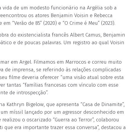
á a vida de um modesto funcionário na Argélia sob a
reencontrou os atores Benjamin Voisin e Rebecca
em “Verão de 85” (2020) e “O Crime é Meu” (2023).
ra do existencialista francês Albert Camus, Benjamin
ático e de poucas palavras. Um registro ao qual Voisin
 filmar em Argel. Filmamos em Marrocos e correu muito
va de imprensa, se referindo às relações complicadas
, seu filme deveria oferecer “uma visão atual sobre esta
ver tantas “famílias francesas com vínculo com esse
ente de introspecção”.
na Kathryn Bigelow, que apresenta “Casa de Dinamite”,
m um míssil lançado por um agressor desconhecido em
 realizou o oscarizado “Guerra ao Terror”, colaborou
ti que era importante trazer essa conversa”, destacou a