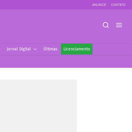
ANUNCIE
CONTATO
Jornal Digital
Últimas
Licenciamento