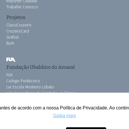
Repórter Cidadão
Trabalhe Conosco
Projetos
ClassiCruzeiro
CruzeiroCard
Grafsul
Burh
Fundação Ubaldino do Amaral
FUA
Colégio Politécnico
Lar Escola Monteiro Lobato
Liga Sorocabana de Combate ao Câncer
Vila dos Velhinhos
Pink do Bem OSSEL
antes de acordo com a nossa Política de Privacidade. Ao cont
Saiba mais