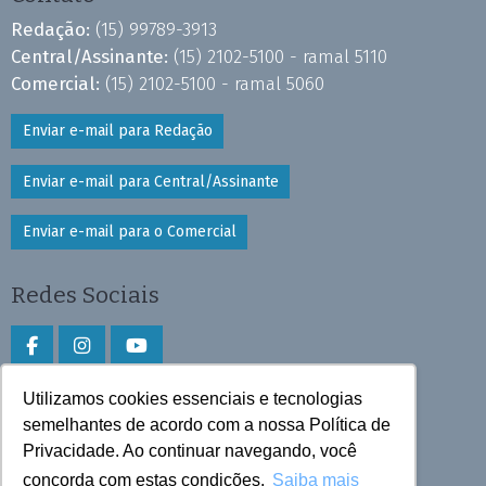
Redação:
(15) 99789-3913
Central/Assinante:
(15) 2102-5100 - ramal 5110
Comercial:
(15) 2102-5100 - ramal 5060
Enviar e-mail para Redação
Enviar e-mail para Central/Assinante
Enviar e-mail para o Comercial
Redes Sociais
Utilizamos cookies essenciais e tecnologias
Faça download do aplicativo
semelhantes de acordo com a nossa Política de
Privacidade. Ao continuar navegando, você
Play Store e App Store
concorda com estas condições.
Saiba mais