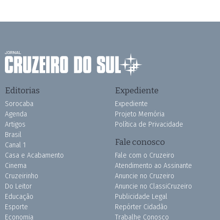
Editorias
Expediente
Sorocaba
Expediente
Agenda
Projeto Memória
Artigos
Política de Privacidade
Brasil
Fale conosco
Canal 1
Casa e Acabamento
Fale com o Cruzeiro
Cinema
Atendimento ao Assinante
Cruzeirinho
Anuncie no Cruzeiro
Do Leitor
Anuncie no ClassiCruzeiro
Educação
Publicidade Legal
Esporte
Repórter Cidadão
Economia
Trabalhe Conosco