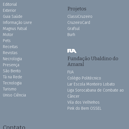
Editorial
Projetos
Exterior
Guia Saúde
ClassiCruzeiro
Informação Livre
CruzeiroCard
Magnus Futsal
Grafsul
Motor
Burh
Pets
Receitas
Revistas
Fundação Ubaldino do
Necrologia
Amaral
Presença
São Bento
FUA
Tá na Rede
Colégio Politécnico
Tecnologia
Lar Escola Monteiro Lobato
Turismo
Liga Sorocabana de Combate ao
Uniso Ciência
Câncer
Vila dos Velhinhos
Pink do Bem OSSEL
Contato