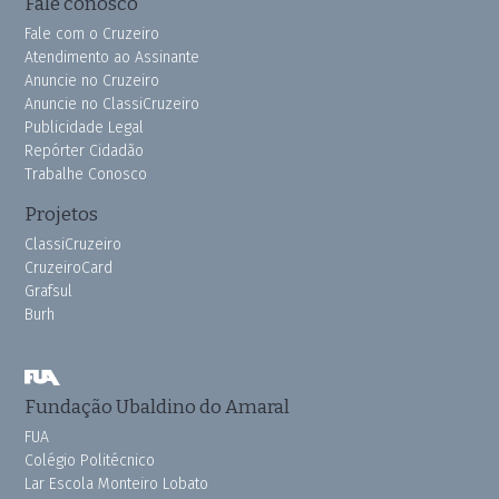
Fale conosco
Fale com o Cruzeiro
Atendimento ao Assinante
Anuncie no Cruzeiro
Anuncie no ClassiCruzeiro
Publicidade Legal
Repórter Cidadão
Trabalhe Conosco
Projetos
ClassiCruzeiro
CruzeiroCard
Grafsul
Burh
Fundação Ubaldino do Amaral
FUA
Colégio Politécnico
Lar Escola Monteiro Lobato