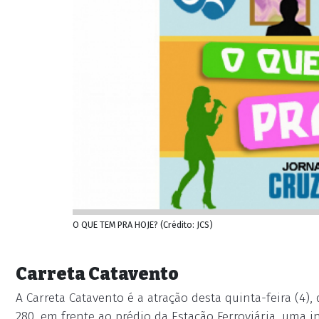
O QUE TEM PRA HOJE? (Crédito: JCS)
Carreta Catavento
A Carreta Catavento é a atração desta quinta-feira (4),
280, em frente ao prédio da Estação Ferroviária, uma in