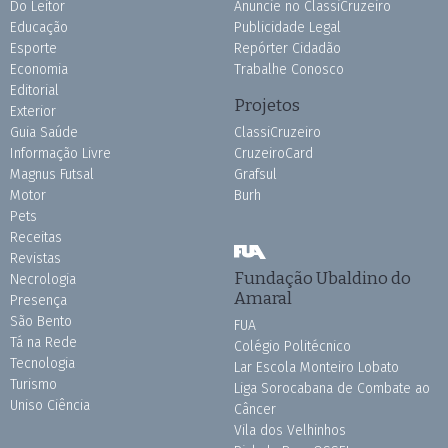
Do Leitor
Anuncie no ClassiCruzeiro
Educação
Publicidade Legal
Esporte
Repórter Cidadão
Economia
Trabalhe Conosco
Editorial
Projetos
Exterior
Guia Saúde
ClassiCruzeiro
Informação Livre
CruzeiroCard
Magnus Futsal
Grafsul
Motor
Burh
Pets
Receitas
Revistas
Fundação Ubaldino do
Necrologia
Amaral
Presença
São Bento
FUA
Tá na Rede
Colégio Politécnico
Tecnologia
Lar Escola Monteiro Lobato
Turismo
Liga Sorocabana de Combate ao
Uniso Ciência
Câncer
Vila dos Velhinhos