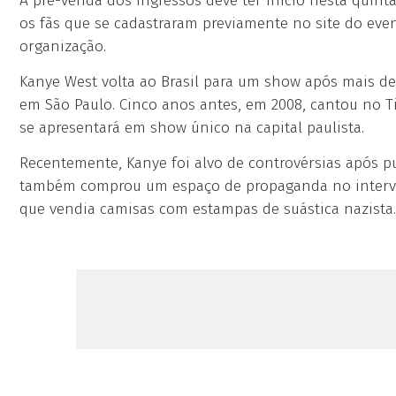
A pré-venda dos ingressos deve ter início nesta quinta-
os fãs que se cadastraram previamente no site do eve
organização.
Kanye West volta ao Brasil para um show após mais de
em São Paulo. Cinco anos antes, em 2008, cantou no Ti
se apresentará em show único na capital paulista.
Recentemente, Kanye foi alvo de controvérsias após pu
também comprou um espaço de propaganda no interval
que vendia camisas com estampas de suástica nazista