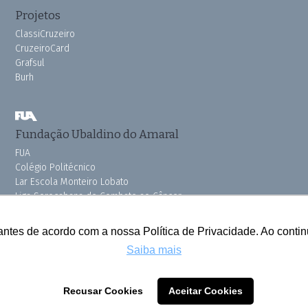
Projetos
ClassiCruzeiro
CruzeiroCard
Grafsul
Burh
Fundação Ubaldino do Amaral
FUA
Colégio Politécnico
Lar Escola Monteiro Lobato
Liga Sorocabana de Combate ao Câncer
Vila dos Velhinhos
Pink do Bem OSSEL
antes de acordo com a nossa Política de Privacidade. Ao cont
Saiba mais
Todos os direitos reservados © 2025 Cruzeiro do Sul
Recusar Cookies
Aceitar Cookies