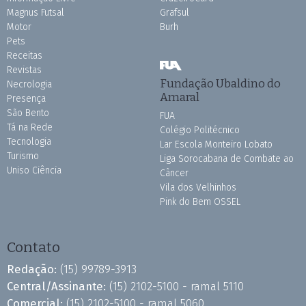
Magnus Futsal
Grafsul
Motor
Burh
Pets
Receitas
Revistas
Fundação Ubaldino do
Necrologia
Amaral
Presença
São Bento
FUA
Tá na Rede
Colégio Politécnico
Tecnologia
Lar Escola Monteiro Lobato
Turismo
Liga Sorocabana de Combate ao
Uniso Ciência
Câncer
Vila dos Velhinhos
Pink do Bem OSSEL
Contato
Redação:
(15) 99789-3913
Central/Assinante:
(15) 2102-5100 - ramal 5110
Comercial:
(15) 2102-5100 - ramal 5060