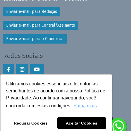
Enviar e-mail para Redação
Enviar e-mail para Central/Assinante
Enviar e-mail para o Comercial
Redes Sociais
Utilizamos cookies essenciais e tecnologias
Faça download do aplicativo
semelhantes de acordo com a nossa Política de
Privacidade. Ao continuar navegando, você
Play Store e App Store
concorda com estas condições.
Saiba mais
Todos os direitos reservados © 2025 Cruzeiro do Sul
Recusar Cookies
Aceitar Cookies