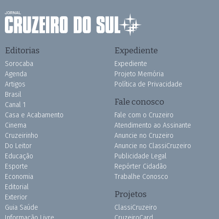
Editorias
Expediente
Sorocaba
Expediente
Agenda
Projeto Memória
Artigos
Política de Privacidade
Brasil
Fale conosco
Canal 1
Casa e Acabamento
Fale com o Cruzeiro
Cinema
Atendimento ao Assinante
Cruzeirinho
Anuncie no Cruzeiro
Do Leitor
Anuncie no ClassiCruzeiro
Educação
Publicidade Legal
Esporte
Repórter Cidadão
Economia
Trabalhe Conosco
Editorial
Projetos
Exterior
Guia Saúde
ClassiCruzeiro
Informação Livre
CruzeiroCard