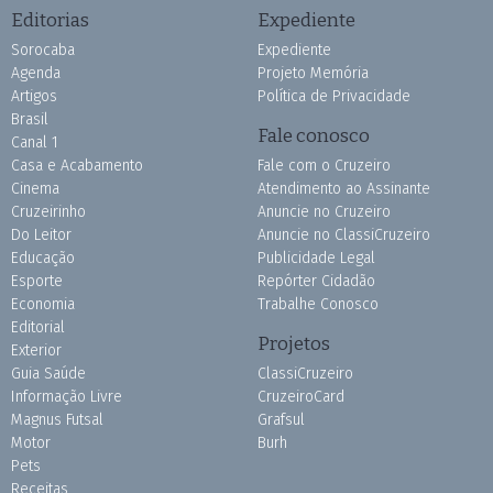
Editorias
Expediente
Sorocaba
Expediente
Agenda
Projeto Memória
Artigos
Política de Privacidade
Brasil
Fale conosco
Canal 1
Casa e Acabamento
Fale com o Cruzeiro
Cinema
Atendimento ao Assinante
Cruzeirinho
Anuncie no Cruzeiro
Do Leitor
Anuncie no ClassiCruzeiro
Educação
Publicidade Legal
Esporte
Repórter Cidadão
Economia
Trabalhe Conosco
Editorial
Projetos
Exterior
Guia Saúde
ClassiCruzeiro
Informação Livre
CruzeiroCard
Magnus Futsal
Grafsul
Motor
Burh
Pets
Receitas