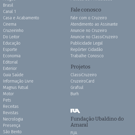
Brasil
Fale conosco
Canal 1
Casa e Acabamento
Fale com o Cruzeiro
Cinema
Atendimento ao Assinante
Cruzeirinho
Anuncie no Cruzeiro
Do Leitor
Anuncie no ClassiCruzeiro
Educação
Publicidade Legal
Esporte
Repórter Cidadão
Economia
Trabalhe Conosco
Editorial
Projetos
Exterior
Guia Saúde
ClassiCruzeiro
Informação Livre
CruzeiroCard
Magnus Futsal
Grafsul
Motor
Burh
Pets
Receitas
Revistas
Fundação Ubaldino do
Necrologia
Amaral
Presença
São Bento
FUA