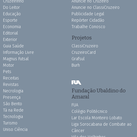
Cruzeirinho
Anuncie no Cruzeiro
Do Leitor
Anuncie no ClassiCruzeiro
Educação
Publicidade Legal
Esporte
Repórter Cidadão
Economia
Trabalhe Conosco
Editorial
Projetos
Exterior
Guia Saúde
ClassiCruzeiro
Informação Livre
CruzeiroCard
Magnus Futsal
Grafsul
Motor
Burh
Pets
Receitas
Revistas
Fundação Ubaldino do
Necrologia
Amaral
Presença
São Bento
FUA
Tá na Rede
Colégio Politécnico
Tecnologia
Lar Escola Monteiro Lobato
Turismo
Liga Sorocabana de Combate ao
Uniso Ciência
Câncer