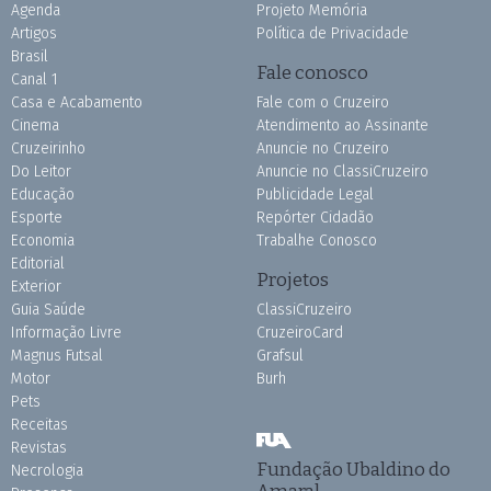
Agenda
Projeto Memória
Artigos
Política de Privacidade
Brasil
Fale conosco
Canal 1
Casa e Acabamento
Fale com o Cruzeiro
Cinema
Atendimento ao Assinante
Cruzeirinho
Anuncie no Cruzeiro
Do Leitor
Anuncie no ClassiCruzeiro
Educação
Publicidade Legal
Esporte
Repórter Cidadão
Economia
Trabalhe Conosco
Editorial
Projetos
Exterior
Guia Saúde
ClassiCruzeiro
Informação Livre
CruzeiroCard
Magnus Futsal
Grafsul
Motor
Burh
Pets
Receitas
Revistas
Fundação Ubaldino do
Necrologia