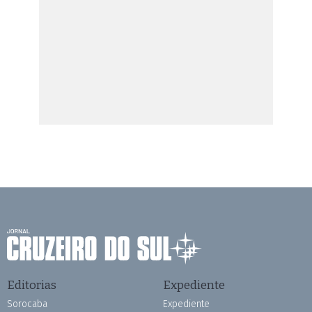
Editorias
Expediente
Sorocaba
Expediente