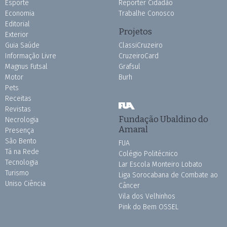
Esporte
Repórter Cidadão
Economia
Trabalhe Conosco
Editorial
Projetos
Exterior
Guia Saúde
ClassiCruzeiro
Informação Livre
CruzeiroCard
Magnus Futsal
Grafsul
Motor
Burh
Pets
Receitas
Revistas
Fundação Ubaldino do
Necrologia
Amaral
Presença
São Bento
FUA
Tá na Rede
Colégio Politécnico
Tecnologia
Lar Escola Monteiro Lobato
Turismo
Liga Sorocabana de Combate ao
Uniso Ciência
Câncer
Vila dos Velhinhos
Pink do Bem OSSEL