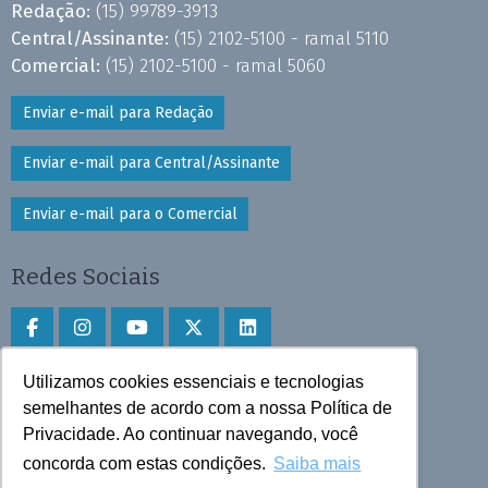
Redação:
(15) 99789-3913
Central/Assinante:
(15) 2102-5100 - ramal 5110
Comercial:
(15) 2102-5100 - ramal 5060
Enviar e-mail para Redação
Enviar e-mail para Central/Assinante
Enviar e-mail para o Comercial
Redes Sociais
Utilizamos cookies essenciais e tecnologias
Faça download do aplicativo
semelhantes de acordo com a nossa Política de
Privacidade. Ao continuar navegando, você
Play Store e App Store
concorda com estas condições.
Saiba mais