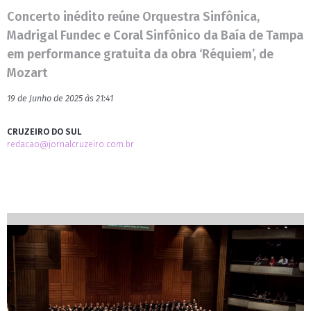
Concerto inédito reúne Orquestra Sinfônica,
Madrigal Fundec e Coral Sinfônico da Baía de Tampa
em performance gratuita da obra ‘Réquiem’, de
Mozart
19 de Junho de 2025 às 21:41
CRUZEIRO DO SUL
redacao@jornalcruzeiro.com.br