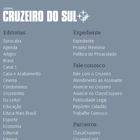
Editorias
Expediente
Sorocaba
Expediente
Agenda
Projeto Memória
Artigos
Política de Privacidade
Brasil
Fale conosco
Canal 1
Casa e Acabamento
Fale com o Cruzeiro
Cinema
Atendimento ao Assinante
Condomínios
Anuncie no Cruzeiro
Cruzeirinho
Anuncie no ClassiCruzeiro
Do Leitor
Publicidade Legal
Educação
Repórter Cidadão
Educa Mais Brasil
Trabalhe Conosco
Esporte
Parceiros
Economia
Editorial
ClassiCruzeiro
Exterior
CruzeiroCard