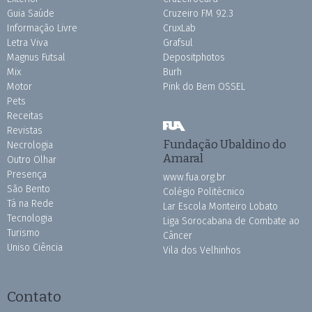
Guia Saúde
Cruzeiro FM 92.3
Informação Livre
CruxLab
Letra Viva
Grafsul
Magnus Futsal
Depositphotos
Mix
Burh
Motor
Pink do Bem OSSEL
Pets
Receitas
Revistas
Fundação Ubaldino do
Necrologia
Amaral
Outro Olhar
Presença
www.fua.org.br
São Bento
Colégio Politécnico
Tá na Rede
Lar Escola Monteiro Lobato
Tecnologia
Liga Sorocabana de Combate ao
Turismo
Câncer
Uniso Ciência
Vila dos Velhinhos
Contato