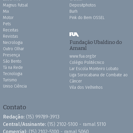
Magnus Futsal
Depositphotos
Mix
Burh
Motor
Pink do Bem OSSEL
Pets
Receitas
Revistas
Fundação Ubaldino do
Necrologia
Amaral
Outro Olhar
Presença
www.fua.org.br
São Bento
Colégio Politécnico
Tá na Rede
Lar Escola Monteiro Lobato
Tecnologia
Liga Sorocabana de Combate ao
Turismo
Câncer
Uniso Ciência
Vila dos Velhinhos
Contato
Redação:
(15) 99789-3913
Central/Assinante:
(15) 2102-5100 - ramal 5110
Comercial:
(15) 2102-5100 - ramal 5060