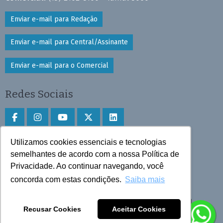
Enviar e-mail para Redação
Enviar e-mail para Central/Assinante
Enviar e-mail para o Comercial
Redes Sociais
Utilizamos cookies essenciais e tecnologias
Faça download do aplicativo
semelhantes de acordo com a nossa Política de
Privacidade. Ao continuar navegando, você
Play Store e App Store
concorda com estas condições.
Saiba mais
Todos os direitos reservados © 2025 Cruzeiro do Sul
Recusar Cookies
Aceitar Cookies