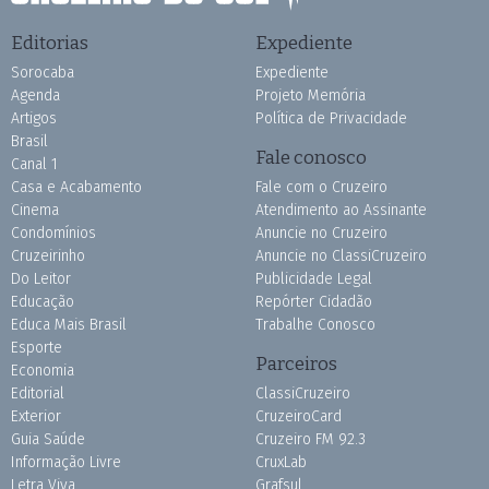
Editorias
Expediente
Sorocaba
Expediente
Agenda
Projeto Memória
Artigos
Política de Privacidade
Brasil
Fale conosco
Canal 1
Casa e Acabamento
Fale com o Cruzeiro
Cinema
Atendimento ao Assinante
Condomínios
Anuncie no Cruzeiro
Cruzeirinho
Anuncie no ClassiCruzeiro
Do Leitor
Publicidade Legal
Educação
Repórter Cidadão
Educa Mais Brasil
Trabalhe Conosco
Esporte
Parceiros
Economia
Editorial
ClassiCruzeiro
Exterior
CruzeiroCard
Guia Saúde
Cruzeiro FM 92.3
Informação Livre
CruxLab
Letra Viva
Grafsul