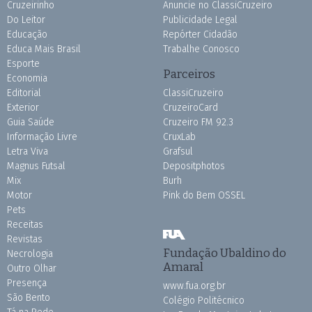
Cruzeirinho
Anuncie no ClassiCruzeiro
Do Leitor
Publicidade Legal
Educação
Repórter Cidadão
Educa Mais Brasil
Trabalhe Conosco
Esporte
Parceiros
Economia
Editorial
ClassiCruzeiro
Exterior
CruzeiroCard
Guia Saúde
Cruzeiro FM 92.3
Informação Livre
CruxLab
Letra Viva
Grafsul
Magnus Futsal
Depositphotos
Mix
Burh
Motor
Pink do Bem OSSEL
Pets
Receitas
Revistas
Fundação Ubaldino do
Necrologia
Amaral
Outro Olhar
Presença
www.fua.org.br
São Bento
Colégio Politécnico