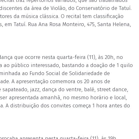
recital traz repertórios variados, que são trabalhados
scentes da área de Violão, do Conservatório de Tatuí.
tores da música clássica. O recital tem classificação
es, em Tatuí. Rua Ana Rosa Monteiro, 475, Santa Helena,
ança que ocorre nesta quarta-feira (11), às 20h, no
ta ao público interessado, bastando a doação de 1 quilo
aminhada ao Fundo Social de Solidariedade de
idade. A apresentação comemora os 20 anos de
sapateado, jazz, dança do ventre, balé, street dance,
 ser apresentada amanhã, no mesmo horário e local,
a. A distribuição dos convites começa 1 hora antes do
rocaba apresenta nesta quarta-feira (11), às 19h,