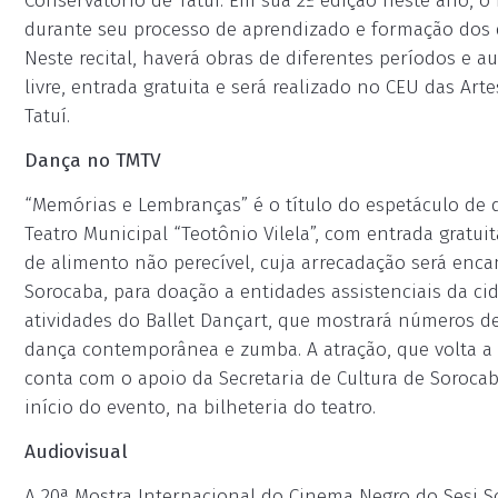
Conservatório de Tatuí. Em sua 2ª edição neste ano, o 
durante seu processo de aprendizado e formação dos di
Neste recital, haverá obras de diferentes períodos e au
livre, entrada gratuita e será realizado no CEU das Art
Tatuí.
Dança no TMTV
“Memórias e Lembranças” é o título do espetáculo de d
Teatro Municipal “Teotônio Vilela”, com entrada gratui
de alimento não perecível, cuja arrecadação será enc
Sorocaba, para doação a entidades assistenciais da c
atividades do Ballet Dançart, que mostrará números de 
dança contemporânea e zumba. A atração, que volta a
conta com o apoio da Secretaria de Cultura de Sorocab
início do evento, na bilheteria do teatro.
Audiovisual
A 20ª Mostra Internacional do Cinema Negro do Sesi So