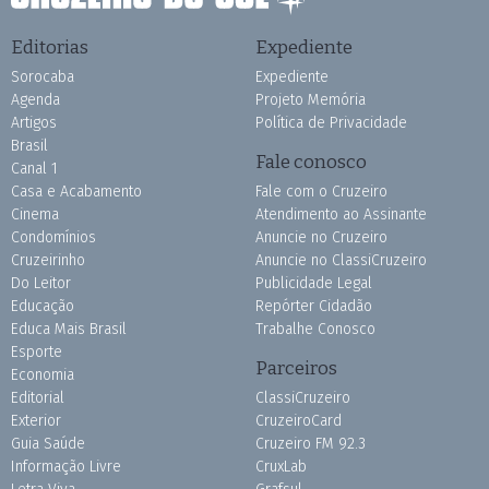
Editorias
Expediente
Sorocaba
Expediente
Agenda
Projeto Memória
Artigos
Política de Privacidade
Brasil
Fale conosco
Canal 1
Casa e Acabamento
Fale com o Cruzeiro
Cinema
Atendimento ao Assinante
Condomínios
Anuncie no Cruzeiro
Cruzeirinho
Anuncie no ClassiCruzeiro
Do Leitor
Publicidade Legal
Educação
Repórter Cidadão
Educa Mais Brasil
Trabalhe Conosco
Esporte
Parceiros
Economia
Editorial
ClassiCruzeiro
Exterior
CruzeiroCard
Guia Saúde
Cruzeiro FM 92.3
Informação Livre
CruxLab