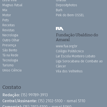
Letra Viva
Grafsul
Magnus Futsal
Depositphotos
Mix
Burh
Motor
Pink do Bem OSSEL
Pets
Receitas
Revistas
Fundação Ubaldino do
Necrologia
Amaral
Outro Olhar
Presença
www.fua.org.br
São Bento
Colégio Politécnico
Tá na Rede
Lar Escola Monteiro Lobato
Tecnologia
Liga Sorocabana de Combate ao
Turismo
Câncer
Uniso Ciência
Vila dos Velhinhos
Contato
Redação:
(15) 99789-3913
Central/Assinante:
(15) 2102-5100 - ramal 5110
Comercial:
(15) 2102-5100 - ramal 5060