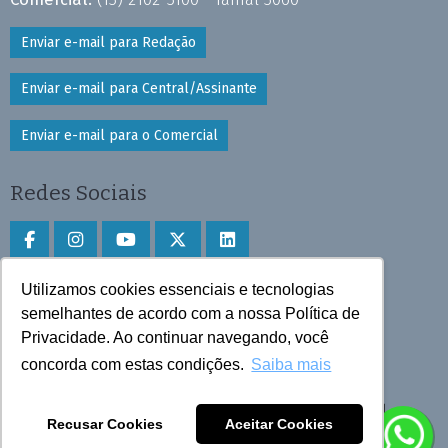
Enviar e-mail para Redação
Enviar e-mail para Central/Assinante
Enviar e-mail para o Comercial
Redes Sociais
Utilizamos cookies essenciais e tecnologias
Faça download do aplicativo
semelhantes de acordo com a nossa Política de
Privacidade. Ao continuar navegando, você
Play Store e App Store
concorda com estas condições.
Saiba mais
Todos os direitos reservados © 2025 Cruzeiro do Sul
Recusar Cookies
Aceitar Cookies