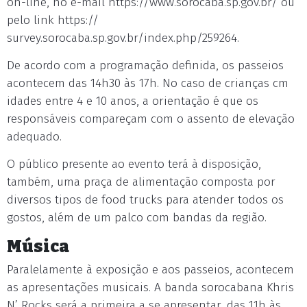
on-line, no e-mail https://www.sorocaba.sp.gov.br/ ou
pelo link https://
survey.sorocaba.sp.gov.br/index.php/259264.
De acordo com a programação definida, os passeios
acontecem das 14h30 às 17h. No caso de crianças cm
idades entre 4 e 10 anos, a orientação é que os
responsáveis compareçam com o assento de elevação
adequado.
O público presente ao evento terá à disposição,
também, uma praça de alimentação composta por
diversos tipos de food trucks para atender todos os
gostos, além de um palco com bandas da região.
Música
Paralelamente à exposição e aos passeios, acontecem
as apresentações musicais. A banda sorocabana Khris
N’ Rocks será a primeira a se apresentar, das 11h às