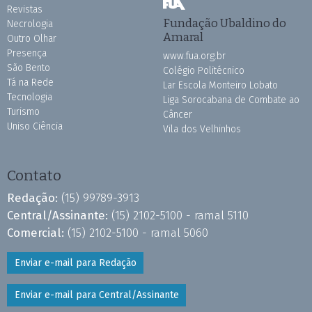
Revistas
Fundação Ubaldino do
Necrologia
Amaral
Outro Olhar
Presença
www.fua.org.br
São Bento
Colégio Politécnico
Tá na Rede
Lar Escola Monteiro Lobato
Tecnologia
Liga Sorocabana de Combate ao
Turismo
Câncer
Uniso Ciência
Vila dos Velhinhos
Contato
Redação:
(15) 99789-3913
Central/Assinante:
(15) 2102-5100 - ramal 5110
Comercial:
(15) 2102-5100 - ramal 5060
Enviar e-mail para Redação
Enviar e-mail para Central/Assinante