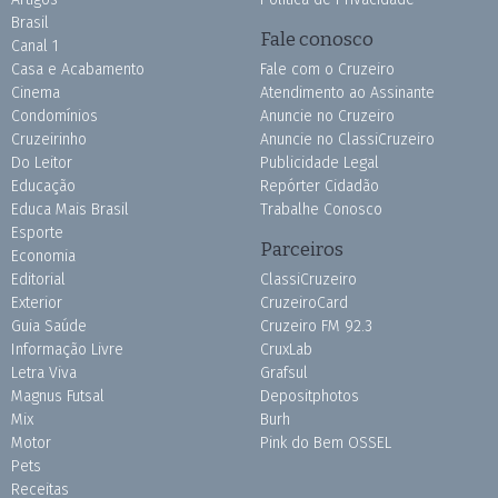
Brasil
Fale conosco
Canal 1
Casa e Acabamento
Fale com o Cruzeiro
Cinema
Atendimento ao Assinante
Condomínios
Anuncie no Cruzeiro
Cruzeirinho
Anuncie no ClassiCruzeiro
Do Leitor
Publicidade Legal
Educação
Repórter Cidadão
Educa Mais Brasil
Trabalhe Conosco
Esporte
Parceiros
Economia
Editorial
ClassiCruzeiro
Exterior
CruzeiroCard
Guia Saúde
Cruzeiro FM 92.3
Informação Livre
CruxLab
Letra Viva
Grafsul
Magnus Futsal
Depositphotos
Mix
Burh
Motor
Pink do Bem OSSEL
Pets
Receitas