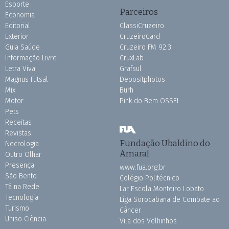
Esporte
Parceiros
Economia
Editorial
ClassiCruzeiro
Exterior
CruzeiroCard
Guia Saúde
Cruzeiro FM 92.3
Informação Livre
CruxLab
Letra Viva
Grafsul
Magnus Futsal
Depositphotos
Mix
Burh
Motor
Pink do Bem OSSEL
Pets
Receitas
Revistas
Fundação Ubaldino do
Necrologia
Amaral
Outro Olhar
Presença
www.fua.org.br
São Bento
Colégio Politécnico
Tá na Rede
Lar Escola Monteiro Lobato
Tecnologia
Liga Sorocabana de Combate ao
Turismo
Câncer
Uniso Ciência
Vila dos Velhinhos