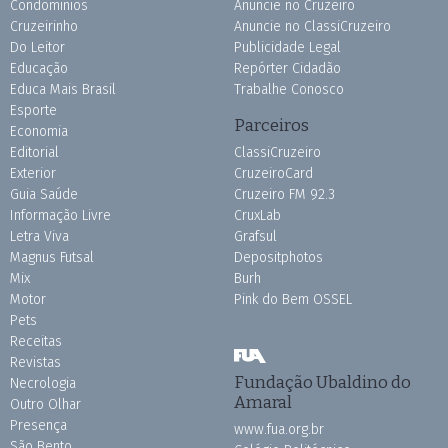
Condomínios
Anuncie no Cruzeiro
Cruzeirinho
Anuncie no ClassiCruzeiro
Do Leitor
Publicidade Legal
Educação
Repórter Cidadão
Educa Mais Brasil
Trabalhe Conosco
Esporte
Parceiros
Economia
Editorial
ClassiCruzeiro
Exterior
CruzeiroCard
Guia Saúde
Cruzeiro FM 92.3
Informação Livre
CruxLab
Letra Viva
Grafsul
Magnus Futsal
Depositphotos
Mix
Burh
Motor
Pink do Bem OSSEL
Pets
Receitas
Revistas
Fundação Ubaldino do
Necrologia
Amaral
Outro Olhar
Presença
www.fua.org.br
São Bento