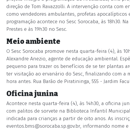
direção de Tom Ravazzolli. A intervenção conta com en
como vendedores ambulantes, profetas apocalípticos e 
programação acontece no Sesc Sorocaba, às 18h30. Na q
Prestes e às 19h30 no Sesc.
Meio ambiente
O Sesc Sorocaba promove nesta quarta-feira (4), às 10
Alexandre Anezio, agente de educação ambiental. Esp
pequeno para trazer os benefícios de se ter plantas a
ter visitação ao ervanário do Sesc, finalizando com a
hora antes. Rua Barão de Piratininga, 555 - Jardim Fac
Oficina junina
Acontece nesta quarta-feira (4), às 14h30, a oficina j
com palitos de sorvete na Biblioteca Infantil Municipal
indicada para crianças a partir de oito anos. As inscr
eventos.bms@sorocaba.sp.gov.br
, informando nome e i