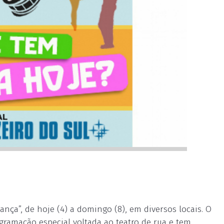
nça”, de hoje (4) a domingo (8), em diversos locais. O
gramação especial voltada ao teatro de rua e tem