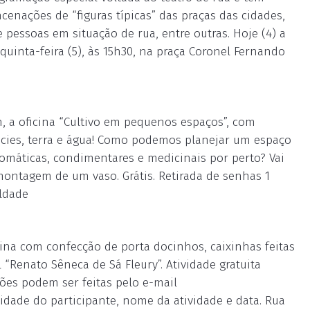
cenações de “figuras típicas” das praças das cidades,
pessoas em situação de rua, entre outras. Hoje (4) a
uinta-feira (5), às 15h30, na praça Coronel Fernando
h, a oficina “Cultivo em pequenos espaços”, com
écies, terra e água! Como podemos planejar um espaço
romáticas, condimentares e medicinais por perto? Vai
 montagem de um vaso. Grátis. Retirada de senhas 1
uldade
unina com confecção de porta docinhos, caixinhas feitas
 “Renato Sêneca de Sá Fleury”. Atividade gratuita
ições podem ser feitas pelo e-mail
dade do participante, nome da atividade e data. Rua