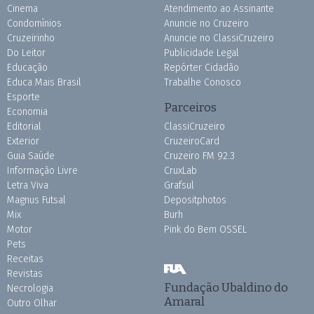
Cinema
Atendimento ao Assinante
Condomínios
Anuncie no Cruzeiro
Cruzeirinho
Anuncie no ClassiCruzeiro
Do Leitor
Publicidade Legal
Educação
Repórter Cidadão
Educa Mais Brasil
Trabalhe Conosco
Esporte
Parceiros
Economia
Editorial
ClassiCruzeiro
Exterior
CruzeiroCard
Guia Saúde
Cruzeiro FM 92.3
Informação Livre
CruxLab
Letra Viva
Grafsul
Magnus Futsal
Depositphotos
Mix
Burh
Motor
Pink do Bem OSSEL
Pets
Receitas
Revistas
Fundação Ubaldino do
Necrologia
Amaral
Outro Olhar