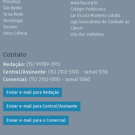
Presença
www.fua.org.br
São Bento
Colégio Politécnico
Tá na Rede
Lar Escola Monteiro Lobato
Tecnologia
Liga Sorocabana de Combate ao
Turismo
Câncer
Uniso Ciência
Vila dos Velhinhos
Contato
Redação:
(15) 99789-3913
Central/Assinante:
(15) 2102-5100 - ramal 5110
Comercial:
(15) 2102-5100 - ramal 5060
Enviar e-mail para Redação
Enviar e-mail para Central/Assinante
Enviar e-mail para o Comercial