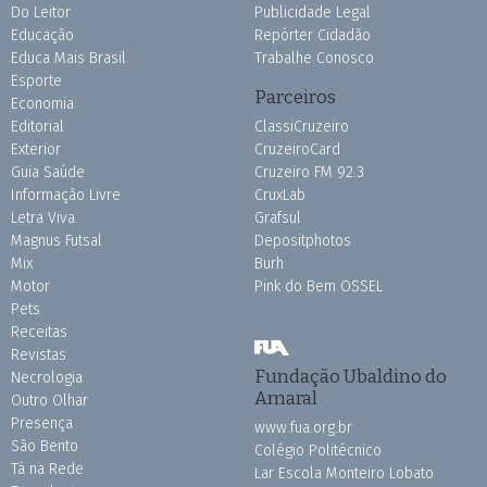
Do Leitor
Publicidade Legal
Educação
Repórter Cidadão
Educa Mais Brasil
Trabalhe Conosco
Esporte
Parceiros
Economia
Editorial
ClassiCruzeiro
Exterior
CruzeiroCard
Guia Saúde
Cruzeiro FM 92.3
Informação Livre
CruxLab
Letra Viva
Grafsul
Magnus Futsal
Depositphotos
Mix
Burh
Motor
Pink do Bem OSSEL
Pets
Receitas
Revistas
Fundação Ubaldino do
Necrologia
Amaral
Outro Olhar
Presença
www.fua.org.br
São Bento
Colégio Politécnico
Tá na Rede
Lar Escola Monteiro Lobato