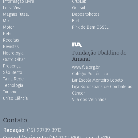
Informação Livre
CruxLab
Letra Viva
Grafsul
Magnus Futsal
Depositphotos
Mix
Burh
Motor
Pink do Bem OSSEL
Pets
Receitas
Revistas
Fundação Ubaldino do
Necrologia
Amaral
Outro Olhar
Presença
www.fua.org.br
São Bento
Colégio Politécnico
Tá na Rede
Lar Escola Monteiro Lobato
Tecnologia
Liga Sorocabana de Combate ao
Turismo
Câncer
Uniso Ciência
Vila dos Velhinhos
Contato
Redação:
(15) 99789-3913
Central/Assinante:
(15) 2102-5100 - ramal 5110