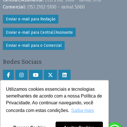
Comercial:
(15) 2102-5100 - ramal 5060
Enviar e-mail para Redação
Enviar e-mail para Central/Assinante
Enviar e-mail para o Comercial
Redes Sociais
Utilizamos cookies essenciais e tecnologias
Faça download do aplicativo
semelhantes de acordo com a nossa Política de
Privacidade. Ao continuar navegando, você
Play Store e App Store
concorda com estas condições.
Saiba mais
Todos os direitos reservados © 2025 Cruzeiro do Sul