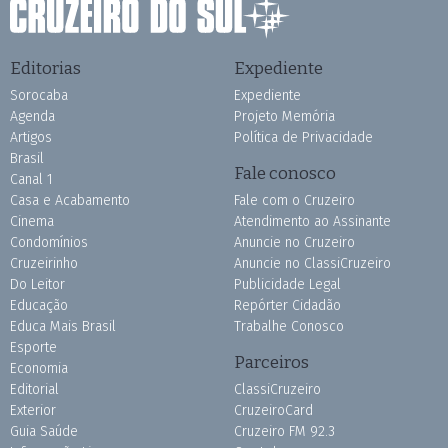
Editorias
Expediente
Sorocaba
Expediente
Agenda
Projeto Memória
Artigos
Política de Privacidade
Brasil
Fale conosco
Canal 1
Casa e Acabamento
Fale com o Cruzeiro
Cinema
Atendimento ao Assinante
Condomínios
Anuncie no Cruzeiro
Cruzeirinho
Anuncie no ClassiCruzeiro
Do Leitor
Publicidade Legal
Educação
Repórter Cidadão
Educa Mais Brasil
Trabalhe Conosco
Esporte
Parceiros
Economia
Editorial
ClassiCruzeiro
Exterior
CruzeiroCard
Guia Saúde
Cruzeiro FM 92.3