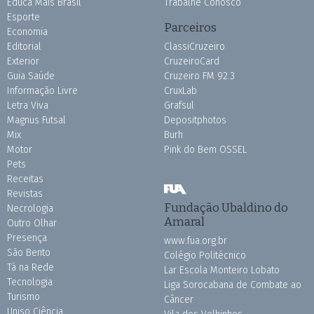
Educa Mais Brasil
Trabalhe Conosco
Esporte
Parceiros
Economia
Editorial
ClassiCruzeiro
Exterior
CruzeiroCard
Guia Saúde
Cruzeiro FM 92.3
Informação Livre
CruxLab
Letra Viva
Grafsul
Magnus Futsal
Depositphotos
Mix
Burh
Motor
Pink do Bem OSSEL
Pets
Receitas
Revistas
Fundação Ubaldino do
Necrologia
Amaral
Outro Olhar
Presença
www.fua.org.br
São Bento
Colégio Politécnico
Tá na Rede
Lar Escola Monteiro Lobato
Tecnologia
Liga Sorocabana de Combate ao
Turismo
Câncer
Uniso Ciência