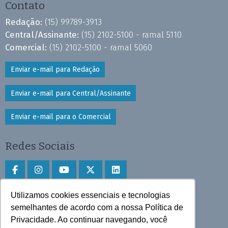
Contato
Redação:
(15) 99789-3913
Central/Assinante:
(15) 2102-5100 - ramal 5110
Comercial:
(15) 2102-5100 - ramal 5060
Enviar e-mail para Redação
Enviar e-mail para Central/Assinante
Enviar e-mail para o Comercial
Redes Sociais
Utilizamos cookies essenciais e tecnologias
Faça download do aplicativo
semelhantes de acordo com a nossa Política de
Privacidade. Ao continuar navegando, você
Play Store e App Store