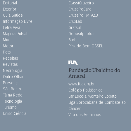
Editorial
ClassiCruzeiro
Exterior
CruzeiroCard
Guia Saúde
Cruzeiro FM 92.3
Informação Livre
CruxLab
Letra Viva
Grafsul
Magnus Futsal
Depositphotos
Mix
Burh
Motor
Pink do Bem OSSEL
Pets
Receitas
Revistas
Fundação Ubaldino do
Necrologia
Amaral
Outro Olhar
Presença
www.fua.org.br
São Bento
Colégio Politécnico
Tá na Rede
Lar Escola Monteiro Lobato
Tecnologia
Liga Sorocabana de Combate ao
Turismo
Câncer
Uniso Ciência
Vila dos Velhinhos