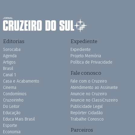
Editorias
Expediente
Sorocaba
Expediente
Agenda
Projeto Memória
Artigos
Política de Privacidade
Brasil
Fale conosco
Canal 1
Casa e Acabamento
Fale com o Cruzeiro
Cinema
Atendimento ao Assinante
Condomínios
Anuncie no Cruzeiro
Cruzeirinho
Anuncie no ClassiCruzeiro
Do Leitor
Publicidade Legal
Educação
Repórter Cidadão
Educa Mais Brasil
Trabalhe Conosco
Esporte
Parceiros
Economia