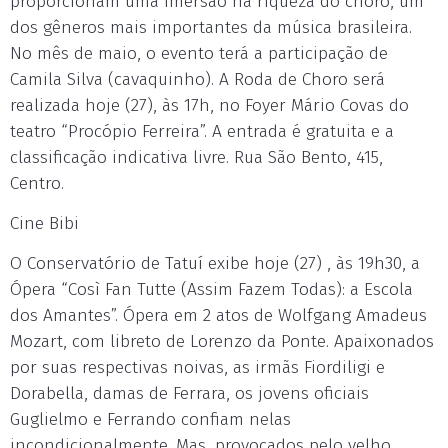
proporcionam uma imersão na riqueza do choro, um
dos gêneros mais importantes da música brasileira.
No mês de maio, o evento terá a participação de
Camila Silva (cavaquinho). A Roda de Choro será
realizada hoje (27), às 17h, no Foyer Mário Covas do
teatro “Procópio Ferreira”. A entrada é gratuita e a
classificação indicativa livre. Rua São Bento, 415,
Centro.
Cine Bibi
O Conservatório de Tatuí exibe hoje (27) , às 19h30, a
Ópera “Così Fan Tutte (Assim Fazem Todas): a Escola
dos Amantes”. Ópera em 2 atos de Wolfgang Amadeus
Mozart, com libreto de Lorenzo da Ponte. Apaixonados
por suas respectivas noivas, as irmãs Fiordiligi e
Dorabella, damas de Ferrara, os jovens oficiais
Guglielmo e Ferrando confiam nelas
incondicionalmente. Mas, provocados pelo velho