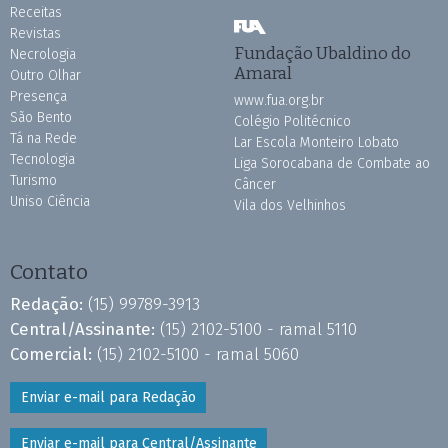
Receitas
Revistas
Fundação Ubaldino do
Necrologia
Amaral
Outro Olhar
Presença
www.fua.org.br
São Bento
Colégio Politécnico
Tá na Rede
Lar Escola Monteiro Lobato
Tecnologia
Liga Sorocabana de Combate ao
Turismo
Câncer
Uniso Ciência
Vila dos Velhinhos
Contato
Redação:
(15) 99789-3913
Central/Assinante:
(15) 2102-5100 - ramal 5110
Comercial:
(15) 2102-5100 - ramal 5060
Enviar e-mail para Redação
Enviar e-mail para Central/Assinante