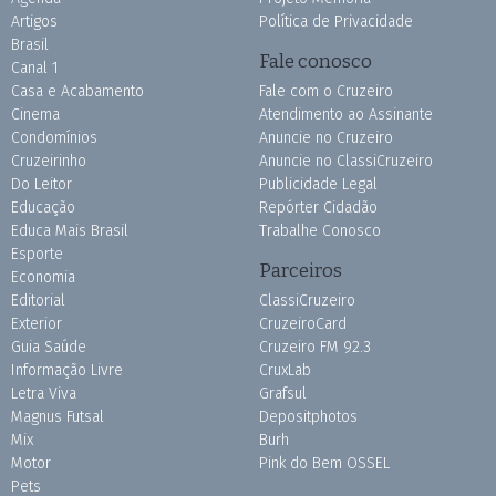
Artigos
Política de Privacidade
Brasil
Fale conosco
Canal 1
Casa e Acabamento
Fale com o Cruzeiro
Cinema
Atendimento ao Assinante
Condomínios
Anuncie no Cruzeiro
Cruzeirinho
Anuncie no ClassiCruzeiro
Do Leitor
Publicidade Legal
Educação
Repórter Cidadão
Educa Mais Brasil
Trabalhe Conosco
Esporte
Parceiros
Economia
Editorial
ClassiCruzeiro
Exterior
CruzeiroCard
Guia Saúde
Cruzeiro FM 92.3
Informação Livre
CruxLab
Letra Viva
Grafsul
Magnus Futsal
Depositphotos
Mix
Burh
Motor
Pink do Bem OSSEL
Pets